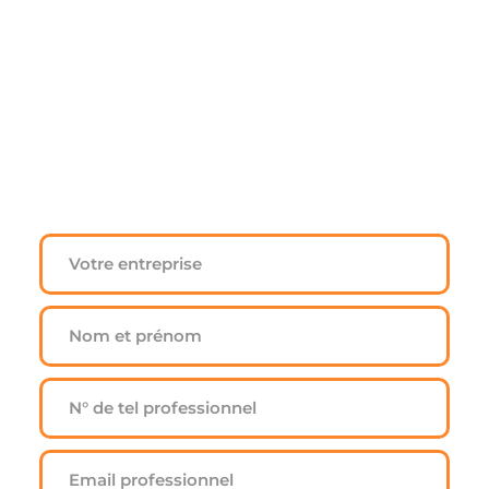
Besoin de recruter ?
On vous rappelle sous 24h !
Gratuit • Sans engagement
Formulaire réservé aux entreprises
Candidats ? 
Cliquez ici pour postuler